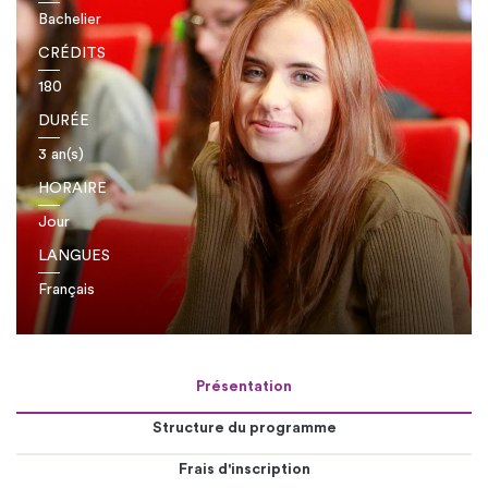
Bachelier
CRÉDITS
180
DURÉE
3 an(s)
HORAIRE
Jour
LANGUES
Français
Présentation
Structure du programme
Frais d'inscription