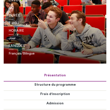
CRÉDITS
180
DURÉE
3 an(s)
HORAIRE
Jour
LANGUES
Français/Bilingue
Présentation
Structure du programme
Frais d'inscription
Admission