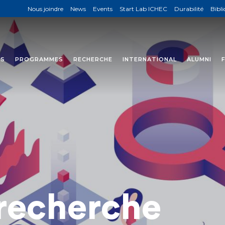
Nous joindre
News
Events
Start Lab ICHEC
Durabilité
Bibl
NS
PROGRAMMES
RECHERCHE
INTERNATIONAL
ALUMNI
 recherche