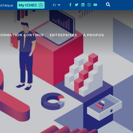
Fr
iothèque
My ICHEC
FORMATION CONTINUE
ENTREPRISES
À PROPOS