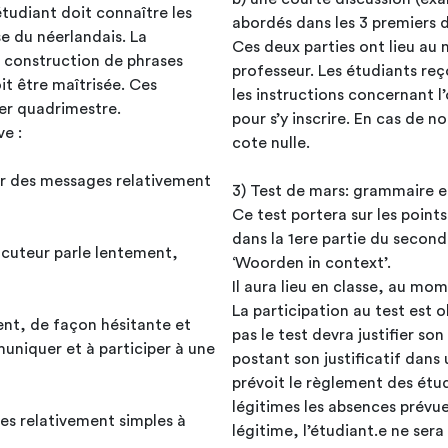
nnaître les
abordés dans les 3 premiers d
e du néerlandais. La
Ces deux parties ont lieu a
 construction de phrases
professeur. Les étudiants reç
t être maîtrisée. Ces
les instructions concernant l
ier quadrimestre.
pour s’y inscrire. En cas de n
e :
cote nulle.
uer des messages relativement
3) Test de mars: grammaire e
Ce test portera sur les poin
dans la 1ere partie du second
locuteur parle lentement,
‘Woorden in context’.
Il aura lieu en classe, au mo
La participation au test est 
ent, de façon hésitante et
pas le test devra justifier so
muniquer et à participer à une
postant son justificatif dan
prévoit le règlement des ét
légitimes les absences prévu
légitime, l’étudiant.e ne sera