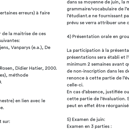
dans sa moyenne de juin, la 
grammaire/vocabulaire de l’ex
l’étudiant.e ne fournissant pa
prévu se verra attribuer une 
r de la maitrise de ces
4) Présentation orale en grou
 suivantes:
jens, Vanparys (e.a.), De
La participation à la présent
présentations sera établi et l
minimum 2 semaines avant que
Rosen, Didier Hatier, 2000.
de non-inscription dans les d
renonce à cette partie de l’
.
celle-ci.
En cas d’absence, justifiée o
cette partie de l’évaluation. 
mestre) en lien avec le
peut en effet être réorganis
se.
5) Examen de juin:
t sur:
Examen en 3 parties :