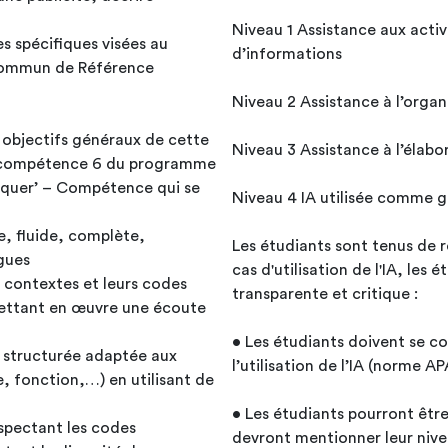
Niveau 1 Assistance aux activ
 spécifiques visées au
d’informations
 Commun de Référence
Niveau 2 Assistance à l’organ
s objectifs généraux de cette
Niveau 3 Assistance à l’élabo
a compétence 6 du programme
niquer’ – Compétence qui se
Niveau 4 IA utilisée comme 
e, fluide, complète,
Les étudiants sont tenus de r
gues
cas d'utilisation de l'IA, les 
 contextes et leurs codes
transparente et critique :
 mettant en œuvre une écoute
• Les étudiants doivent se c
t structurée adaptée aux
l’utilisation de l’IA (norme AP
e, fonction,…) en utilisant de
• Les étudiants pourront être 
espectant les codes
devront mentionner leur niveau