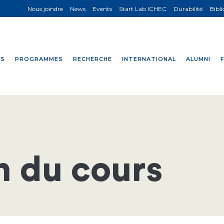
Nous joindre
News
Events
Start Lab ICHEC
Durabilité
Bibl
NS
PROGRAMMES
RECHERCHE
INTERNATIONAL
ALUMNI
n du cours