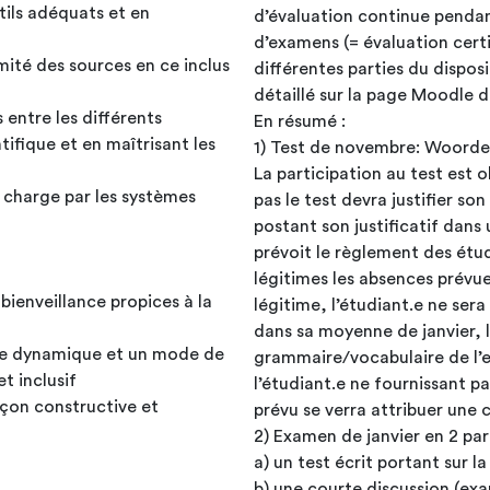
ils adéquats et en
d’évaluation continue pendant
d’examens (= évaluation certif
timité des sources en ce inclus
différentes parties du dispo
détaillé sur la page Moodle d
 entre les différents
En résumé :
ifique et en maîtrisant les
1) Test de novembre: Woorde
La participation au test est 
n charge par les systèmes
pas le test devra justifier so
postant son justificatif dan
prévoit le règlement des ét
légitimes les absences prévu
bienveillance propices à la
légitime, l’étudiant.e ne sera
dans sa moyenne de janvier, 
 une dynamique et un mode de
grammaire/vocabulaire de l’ex
t inclusif
l’étudiant.e ne fournissant pa
açon constructive et
prévu se verra attribuer une 
2) Examen de janvier en 2 par
a) un test écrit portant sur 
b) une courte discussion (ex