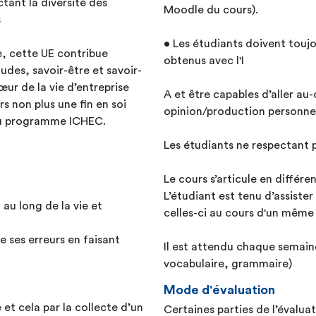
tant la diversité des
Moodle du cours).
s
• Les étudiants doivent toujou
e, cette UE contribue
obtenus avec l'I
udes, savoir-être et savoir-
œur de la vie d’entreprise
A et être capables d’aller au
rs non plus une fin en soi
opinion/production personnel
 du programme ICHEC.
Les étudiants ne respectant p
Le cours s’articule en différe
L’étudiant est tenu d’assister
au long de la vie et
celles-ci au cours d'un mêm
e ses erreurs en faisant
Il est attendu chaque semain
vocabulaire, grammaire)
Mode d'évaluation
et cela par la collecte d’un
Certaines parties de l’évalua