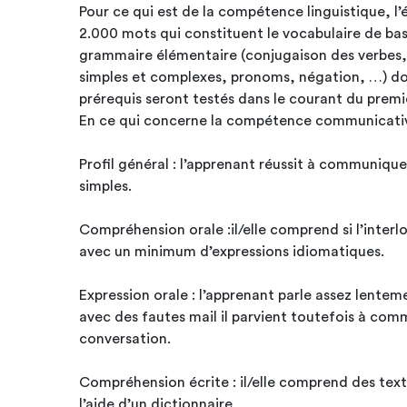
Pour ce qui est de la compétence linguistique, l’étudiant doit co
2.000 mots qui constituent le vocabulaire de bas
grammaire élémentaire (conjugaison des verbes,
simples et complexes, pronoms, négation, …) doi
prérequis seront testés dans le courant du prem
En ce qui concerne la compétence communicativ
Profil général : l’apprenant réussit à communiq
simples.
Compréhension orale :il/elle comprend si l’inter
avec un minimum d’expressions idiomatiques.
Expression orale : l’apprenant parle assez lentem
avec des fautes mail il parvient toutefois à com
conversation.
Compréhension écrite : il/elle comprend des textes relativement simples à
l’aide d’un dictionnaire.