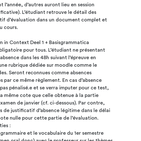
 l’année, d’autres auront lieu en session
icative). L’étudiant retrouve le détail des
sitif d’évaluation dans un document complet et
u cours.
n in Context Deel 1 + Basisgrammatica
obligatoire pour tous. L’étudiant ne présentant
n absence dans les 48h suivant l’épreuve en
s une rubrique dédiée sur moodle comme le
udes. Seront reconnues comme absences
es par ce même règlement. En cas d’absence
 pas pénalisé.e et se verra imputer pour ce test,
la même cote que celle obtenue à la partie
amen de janvier (cf. ci-dessous). Par contre,
s de justificatif d’absence légitime dans le délai
cote nulle pour cette partie de l’évaluation.
ties :
la grammaire et le vocabulaire du 1er semestre
amen oral donc) avec le professeur sur les thèmes