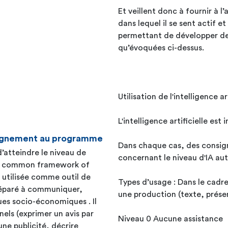
Et veillent donc à fournir à 
dans lequel il se sent actif et
permettant de développer de
qu’évoquées ci-dessus.
Utilisation de l'intelligence art
L'intelligence artificielle es
seignement au programme
Dans chaque cas, des consign
d’atteindre le niveau de
concernant le niveau d'IA auto
an common framework of
Types d’usage : Dans le cadre
réparé à communiquer,
une production (texte, présen
es socio-économiques . Il
els (exprimer un avis par
Niveau 0 Aucune assistance
ne publicité, décrire