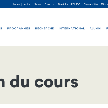
Nous joindre
News
Events
Start Lab ICHEC
Durabilité
Bibl
NS
PROGRAMMES
RECHERCHE
INTERNATIONAL
ALUMNI
n du cours