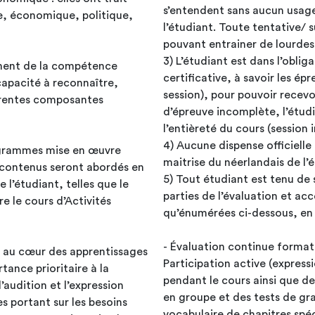
s’entendent sans aucun usag
ale, économique, politique,
l’étudiant. Toute tentative/
pouvant entrainer de lourde
3) L’étudiant est dans l’oblig
ement de la compétence
certificative, à savoir les ép
session), pour pouvoir recevoir 
férentes composantes
d’épreuve incomplète, l’étudi
l’entièreté du cours (session
4) Aucune dispense officielle 
rogrammes mise en œuvre
maitrise du néerlandais de l’
 contenus seront abordés en
5) Tout étudiant est tenu de 
l’étudiant, telles que le
parties de l’évaluation et ac
 le cours d’Activités
qu’énumérées ci-dessous, en
- Évaluation continue format
 au cœur des apprentissages
Participation active (express
tance prioritaire à la
pendant le cours ainsi que de
audition et l’expression
en groupe et des tests de gr
es portant sur les besoins
vocabulaire de chapitres spéci