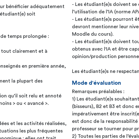
- Les étudiant(e)s doivent s
pour bénéficier adéquatement
l’utilisation de l’IA (norme AP
étudiant(e) soit
- Les étudiant(e)s pourront êt
devront mentionner leur niveau
Moodle du cours).
 de temps prolongée :
- Les étudiant(e)s doivent tou
obtenus avec l'IA et être cap
 tout clairement et à
opinion/production personnell
s enseignés en première année,
Les étudiant(e)s ne respectan
ment la plupart des
Mode d'évaluation
Remarques préalables :
on qu’il soit relu et annoté
1) Les étudiant(e)s souhaita
oins > ou < avancé >.
(bisseurs), B2 et B3 et donc 
impérativement être inscrit(e
est donc de la responsabilité
es et les activités réalisées,
professeur se tourner pour p
ituations les plus fréquentes
2) Toutes les parties de l’éval
nomique : elles ont trait