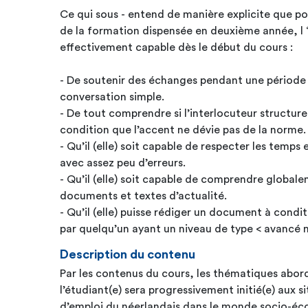
Ce qui sous - entend de manière explicite que 
de la formation dispensée en deuxième année, l ‘
effectivement capable dès le début du cours :
- De soutenir des échanges pendant une période
conversation simple.
- De tout comprendre si l’interlocuteur structure
condition que l’accent ne dévie pas de la norme.
- Qu’il (elle) soit capable de respecter les temp
avec assez peu d’erreurs.
- Qu’il (elle) soit capable de comprendre globale
documents et textes d’actualité.
- Qu’il (elle) puisse rédiger un document à conditi
par quelqu’un ayant un niveau de type < avancé m
Description du contenu
Par les contenus du cours, les thématiques abordé
l’étudiant(e) sera progressivement initié(e) aux s
d’emploi du néerlandais dans le monde socio-éco