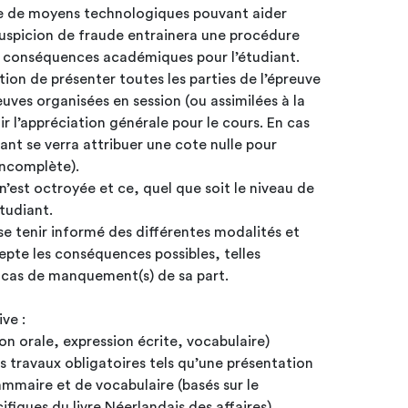
e de moyens technologiques pouvant aider
 suspicion de fraude entrainera une procédure
s conséquences académiques pour l’étudiant.
ation de présenter toutes les parties de l’épreuve
reuves organisées en session (ou assimilées à la
l’appréciation générale pour le cours. En cas
ant se verra attribuer une cote nulle pour
 incomplète).
n’est octroyée et ce, quel que soit le niveau de
étudiant.
se tenir informé des différentes modalités et
cepte les conséquences possibles, telles
 cas de manquement(s) de sa part.
ive :
ion orale, expression écrite, vocabulaire)
s travaux obligatoires tels qu’une présentation
ammaire et de vocabulaire (basés sur le
fiques du livre Néerlandais des affaires).