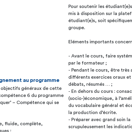
Pour soutenir les étudiant(e)
mis à disposition sur la plat
étudiant(e)s, soit spécifiqu
groupe.
Eléments importants concernan
- Avant le cours, faire syst
par le formateur ;
- Pendant le cours, être très
différents exercices oraux et 
seignement au programme
débats, résumés … ;
s objectifs généraux de cette
- En dehors du cours : consa
a compétence 6 du programme
(socio-)économique, à l’amél
niquer’ – Compétence qui se
du vocabulaire général et éc
la production d’écrite.
- Préparer avec grand soin la
e, fluide, complète,
scrupuleusement les indicati
gues ;