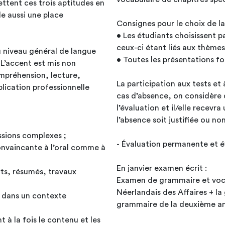
ttent ces trois aptitudes en
le aussi une place
Consignes pour le choix de la
• Les étudiants choisissent p
ceux-ci étant liés aux thèmes
 niveau général de langue
• Toutes les présentations fo
 L’accent est mis non
mpréhension, lecture,
La participation aux tests et 
pplication professionnelle
cas d’absence, on considère q
l’évaluation et il/elle recevr
l’absence soit justifiée ou non
ssions complexes ;
- Évaluation permanente et év
onvaincante à l’oral comme à
En janvier examen écrit :
rts, résumés, travaux
Examen de grammaire et vocabu
Néerlandais des Affaires + la
s dans un contexte
grammaire de la deuxième a
t à la fois le contenu et les