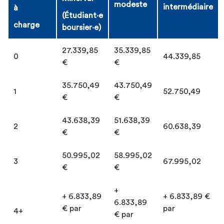
modeste
intermédiaire
à
(Étudiant·e
charge
boursier·e)
27.339,85
35.339,85
0
44.339,85
€
€
35.750,49
43.750,49
1
52.750,49
€
€
43.638,39
51.638,39
2
60.638,39
€
€
50.995,02
58.995,02
3
67.995,02
€
€
+
+ 6.833,89
+ 6.833,89 €
6.833,89
€ par
par
4+
€ par