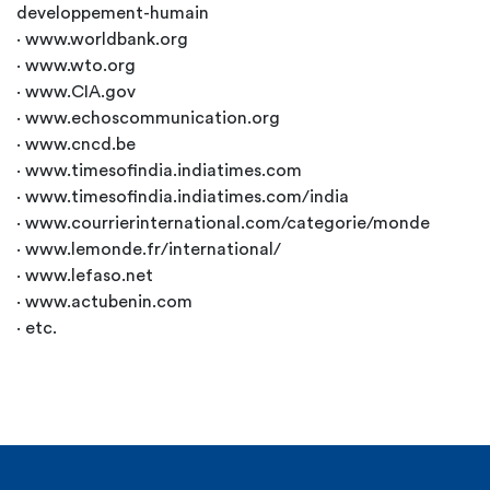
developpement-humain
· www.worldbank.org
· www.wto.org
· www.CIA.gov
· www.echoscommunication.org
· www.cncd.be
· www.timesofindia.indiatimes.com
· www.timesofindia.indiatimes.com/india
· www.courrierinternational.com/categorie/monde
· www.lemonde.fr/international/
· www.lefaso.net
· www.actubenin.com
· etc.