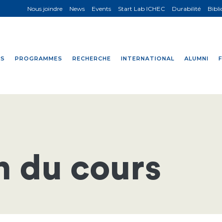
Nous joindre
News
Events
Start Lab ICHEC
Durabilité
Bibl
NS
PROGRAMMES
RECHERCHE
INTERNATIONAL
ALUMNI
n du cours