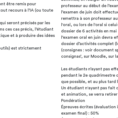
ront être remis pour
professeur au début de l’exam
out recours à l’IA (ou toute
l’examen de juin doit effectue
remettra à son professeur au 
ui seront précisés par les
l'oral, ou lors de l'oral si ce
ns ces cas précis, l’étudiant
dossier de 6 activités en mai
itique et à produire des idées
l’examen oral en juin devra e
dossier d’activités complet (l
outils) est strictement
(consignes : voir document s
consignas’, sur Moodle, sur 
Les étudiants n’ayant pas eff
pendant le 2e quadrimestre d
que possible, et au plus tard l
Un étudiant n'ayant pas fait 
et animation, se verra retirer
Pondération
Épreuves écrites (évaluation 
examen final) : 50%