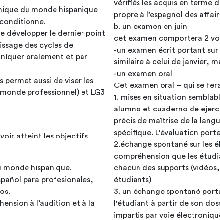
vérifiés les acquis en terme
nomique du monde hispanique
propre à l’espagnol des affair
e conditionne.
b. un examen en juin
e développer le dernier point
cet examen compo
issage des cycles de
-un examen écrit portant su
uniquer oralement et par
similaire à celui de janvier, 
-un examen oral
s permet aussi de viser les
e monde professionnel) et LG3
1. mises en situation semblab
alumno et cuaderno de ejerci
précis de maîtrise de la lang
spécifique. L'évaluation port
voir atteint les objectifs
2.échange spontané sur les élé
compréhension que les étudiants auront 
du monde hispanique.
chacun des supports (vidéos,
pañol para profesionales,
étudiants)
os.
3. un échange spontané portan
nsion à l’audition et à la
l'étudiant à partir de son dos
impartis par voie électroniqu