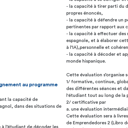
- la capacité à tirer parti du
propres énoncés,
- la capacité à défendre un p
pertinentes par rapport aux c
- la capacité à effectuer de
espagnole, et à élaborer ce
à l’IA),personnelle et cohére
- la capacité à décoder et app
monde hispanique.
Cette évaluation s’organise 
1/ formative, continue, glob
seignement au programme
des différentes séances et da
l'étudiant tout au long de la
iant la capacité de
2/ certificative par
agnol, dans des situations de
a. une évaluation intermédiai
Cette évaluation sera à livres fermés e
de Emprendedores 2 (Libro de
 à l’étudiant de décoder les