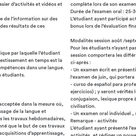
sier d’activités et vidéos et
complète lors de son examen 
Durée de l’examen oral : 25-
L’étudiant ayant participé ac
 des résultats de ces
Modalités session août /sep
Pour les étudiants n’ayant pas
que par laquelle l’étudiant
session comportera les diffé
nvestissement en temps est la
ci-après :
compétences dans une langue.
- Un examen écrit en présentie
s étudiants.
l'examen de juin, qui portera sur toute la matière du manuel Emprendedores 2
- curso de español para prof
ejercicios) ; y seront vérifi
conjugaison, lexique propre à
pas acceptée dans la mesure où,
civilisation.
issage de la langue et
- Un examen oral individuel ,
us les travaux hebdomadaires,
Remarque - activités
nné que le but de ces travaux
L’étudiant ayant présenté l’e
 acquisitions d’apprentissage,
activités, et rédiger un nouv