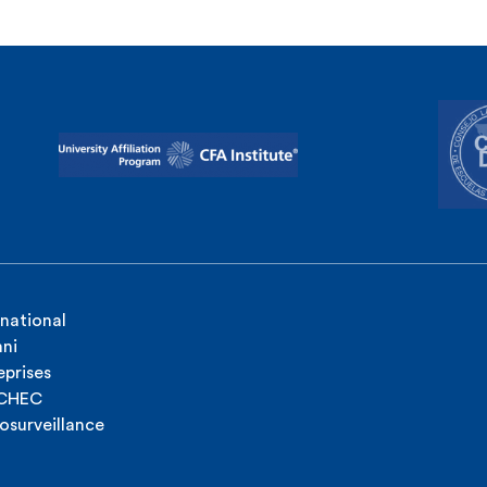
rnational
ni
eprises
ICHEC
osurveillance