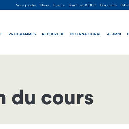
Nous joindre
News
Events
Start Lab ICHEC
Durabilité
Bibl
NS
PROGRAMMES
RECHERCHE
INTERNATIONAL
ALUMNI
n du cours