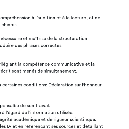
compréhension à l’audition et à la lecture, et de
n chinois.
nécessaire et maîtrise de la structuration
roduire des phrases correctes.
ivilégiant la compétence communicative et la
 l'écrit sont menés de simultanément.
 à certaines conditions: Déclaration sur l'honneur
1. est tenu(e) entièrement responsalbe de son travail.
e à l’égard de l'information utilisée.
ntégrité académique et de rigueur scientifique.
des IA et en référencant ses sources et détaillant