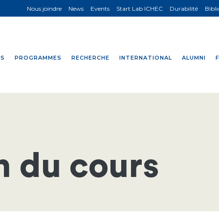
Nous joindre
News
Events
Start Lab ICHEC
Durabilité
Bibl
NS
PROGRAMMES
RECHERCHE
INTERNATIONAL
ALUMNI
n du cours