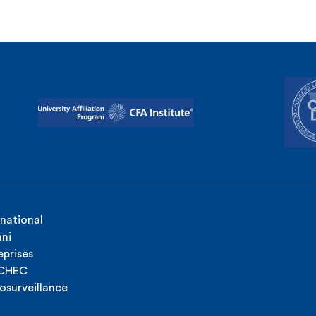
rnational
ni
eprises
ICHEC
osurveillance