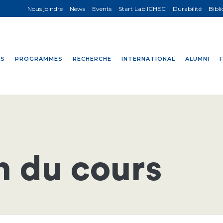
Nous joindre
News
Events
Start Lab ICHEC
Durabilité
Bibl
NS
PROGRAMMES
RECHERCHE
INTERNATIONAL
ALUMNI
n du cours