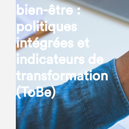
bien-être :
politiques
intégrées et
indicateurs de
transformation
(ToBe)