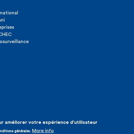
rnational
ni
eprises
ICHEC
osurveillance
n
ur améliorer votre expérience d'utilisateur
More info
nditions générales.