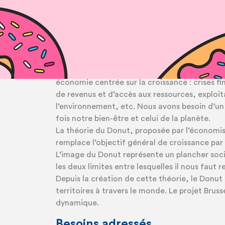
- Méso : Les stratégies politiques sous la lou
- Micro : Les situations bruxelloises pour anal
- Nano : Les objets du quotidien comme révél
Contexte
Chaque jour, nous pouvons percevoir les dy
économie centrée sur la croissance : crises fi
de revenus et d’accès aux ressources, exploit
l’environnement, etc. Nous avons besoin d’un
fois notre bien-être et celui de la planète.
La théorie du Donut, proposée par l’économi
remplace l’objectif général de croissance par 
L’image du Donut représente un plancher soci
les deux limites entre lesquelles il nous faut r
Depuis la création de cette théorie, le Donu
territoires à travers le monde. Le projet Bruss
dynamique.
Besoins adressés