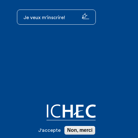
Je veux m'inscrire!
Non, merci
J'accepte