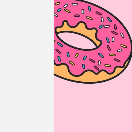
Géraldine THIRY
Fanny DETHIER