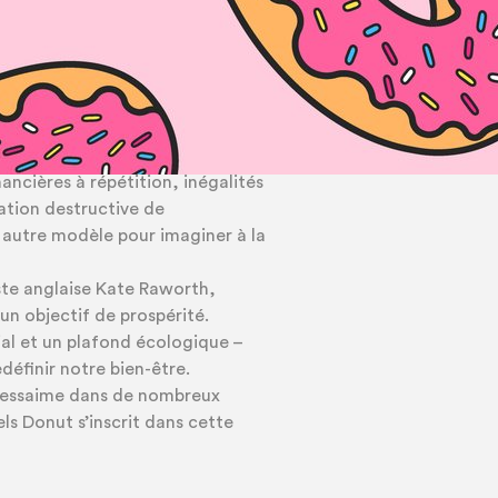
pe Donut
yser le Donut en action
ateurs de nos impacts
sfonctionnements d’une
nancières à répétition, inégalités
ation destructive de
 autre modèle pour imaginer à la
ste anglaise Kate Raworth,
un objectif de prospérité.
al et un plafond écologique –
edéfinir notre bien-être.
t essaime dans de nombreux
els Donut s’inscrit dans cette