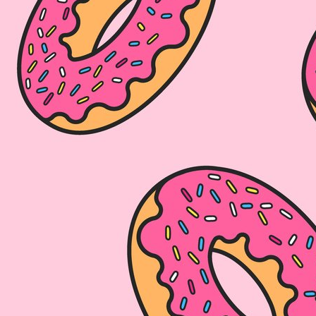
 la Région de Bruxelles-
lexion adapté à la réalité
rienter et prendre des
ion écologique et solidaire
utenable.
mie “dans le doughnut” ne peut
émique – à chaque niveau d’action
 Donut adapte, aux moyens d’une
uxelles :
lloise