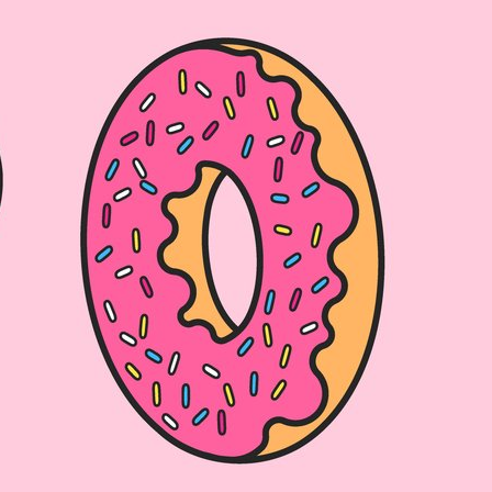
La théorie du Doughnut appliquée à
Capitale. Disposer d’un cadre de réf
bruxelloise pour co-imaginer, o
décisions cohérentes pour la transit
vers une société so
Consciente qu’une transition vers une écono
se faire que si elle est pensée de façon syst
et pour tous ses acteurs –, l’équipe Brussels
méthodologie originale, l’approche Donut à Br
- Macro : Un portrait Donut de la Région bruxe