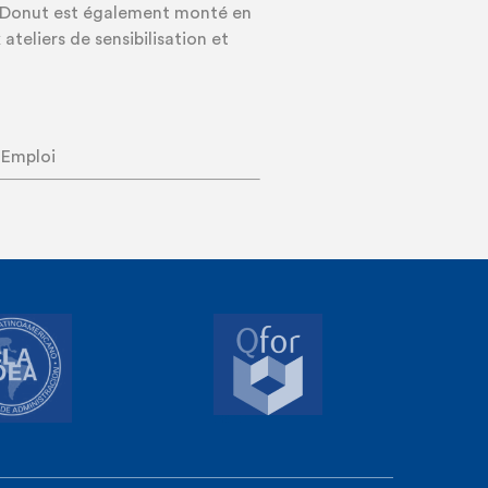
 Donut est également monté en
teliers de sensibilisation et
 Emploi