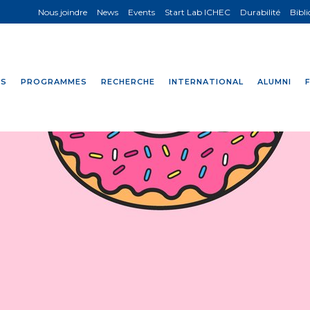
Nous joindre
News
Events
Start Lab ICHEC
Durabilité
Bibl
NS
PROGRAMMES
RECHERCHE
INTERNATIONAL
ALUMNI