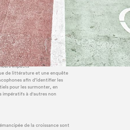
pératif, réel ou ressenti,
de croissance auxquels font face
n émanciper. La croissance,
 compromettre la stabilité et la
 leurs impacts
e de littérature et une enquête
ncophones afin d’identifier les
tiels pour les surmonter, en
 impératifs à d'autres non
 émancipée de la croissance sont