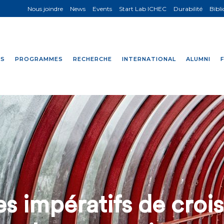
Nous joindre
News
Events
Start Lab ICHEC
Durabilité
Bibl
NS
PROGRAMMES
RECHERCHE
INTERNATIONAL
ALUMNI
es impératifs de croi