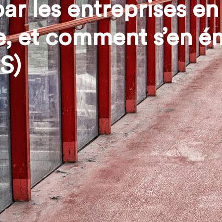
ar les entreprises en
, et comment s’en é
S)
Le projet CROIS-SENS analyse, à t
dans deux secteurs-clés, comment 