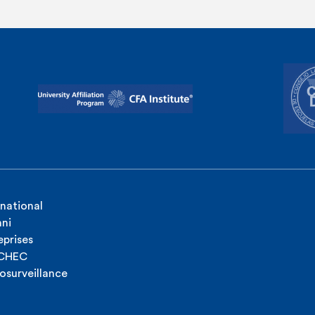
rnational
ni
eprises
ICHEC
osurveillance