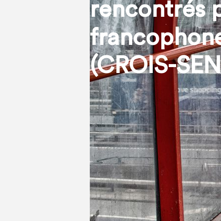
rencontrés p
francophone
(CROIS-SEN