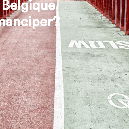
 Belgique
manciper?
ravers des études de cas
les entreprises peuvent