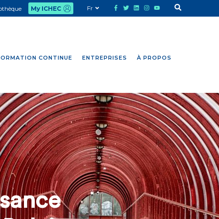
Fr
iothèque
My ICHEC
FORMATION CONTINUE
ENTREPRISES
À PROPOS
ssance