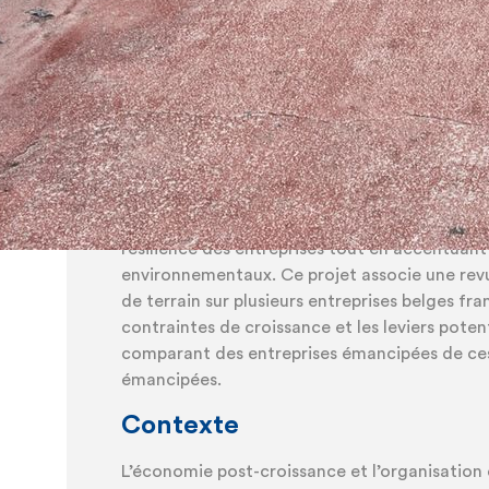
prospérer tout étant libérées de l’im
de croître.
Le projet CROIS-SENS analyse les impératifs 
les entreprises et explore les leviers pour s’e
souvent perçue positivement, peut cependant
résilience des entreprises tout en accentuant
environnementaux. Ce projet associe une revu
de terrain sur plusieurs entreprises belges fra
contraintes de croissance et les leviers poten
comparant des entreprises émancipées de ces
émancipées.
Contexte
L’économie post-croissance et l’organisation