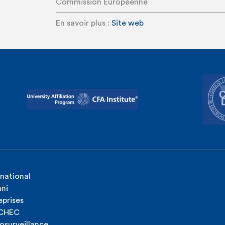
Commission Européenne
En savoir plus :
Site web
rnational
ni
eprises
ICHEC
osurveillance