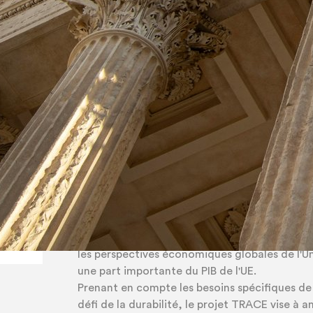
Le projet TRACE vise à amélior
performances en matière de durabil
tourisme, en renforçant leur s
développement et leur capacité à dé
innovations durables dans leurs 
Le tourisme a été l'un des secteurs les plus d
pandémie. Cette situation a eu de graves imp
D
les perspectives économiques globales de l'U
une part importante du PIB de l'UE.
Prenant en compte les besoins spécifiques de 
défi de la durabilité, le projet TRACE vise à a