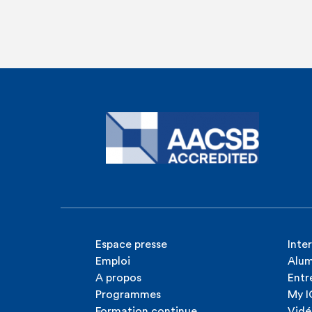
Espace presse
Inte
Emploi
Alum
A propos
Entr
Programmes
My 
Formation continue
Vidé