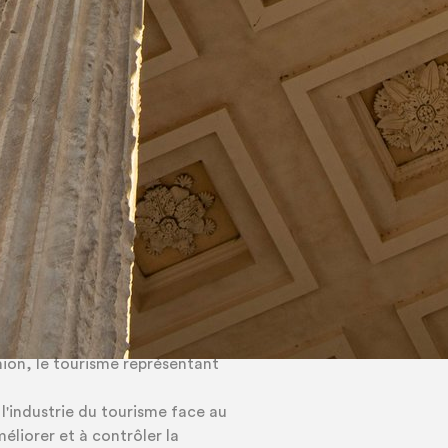
er et à contrôler les
ité des PME du secteur du
ensibilisation, leur
velopper et à intégrer des
pratiques commerciales.
urement touchés par la
lications et des retombées sur
nion, le tourisme représentant
l'industrie du tourisme face au
méliorer et à contrôler la