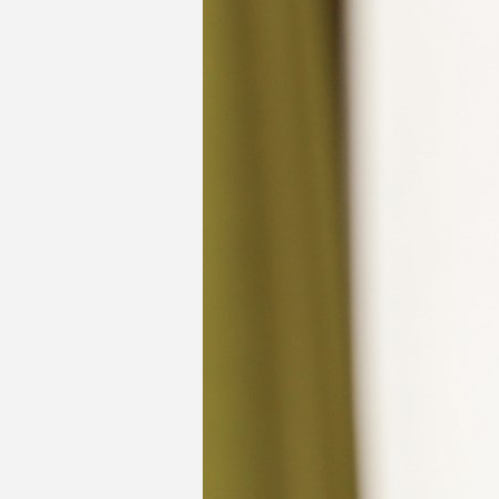
Coline RUWET
Coralie BUXANT
Roxane DE HOE