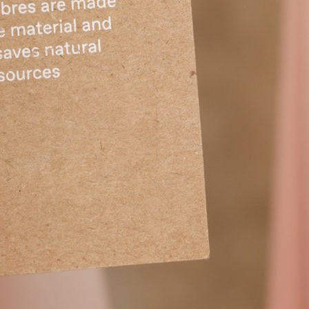
jectif d’identifier et
 sociotechniques et
eurs et consommateurs à
nnalité (EF) en Région de
tale.
elle la vente d’un produit est
nction, est prometteuse pour
ois, ce modèle implique des
e à des barrières, tant
mentales. Le présent projet
nisations bruxelloises, d’étudier
F sur le territoire bruxellois,
 modèle économique, tant du
ur ce faire, nous mobilisons les