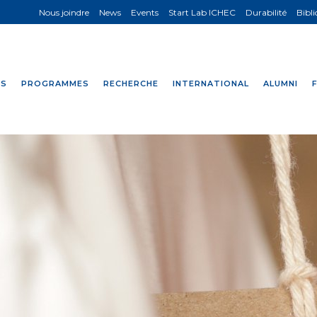
Nous joindre
News
Events
Start Lab ICHEC
Durabilité
Bibl
NS
PROGRAMMES
RECHERCHE
INTERNATIONAL
ALUMNI