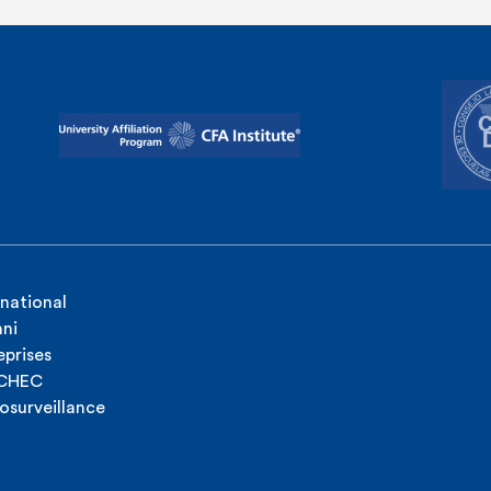
rnational
ni
eprises
ICHEC
osurveillance