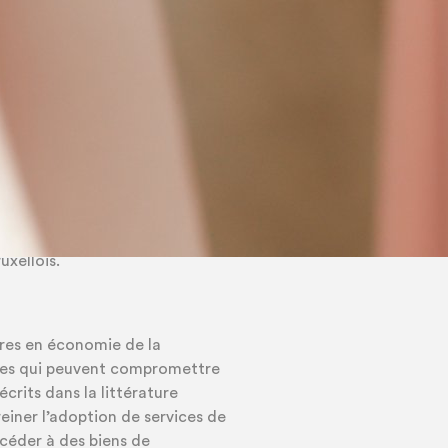
ial et de pratiques habituelles
tion de trajectoires de
nomie circulaire un pilier de sa
otamment son initiative
Or l’économie de la
 convient particulièrement à
t de s’interroger sur les
uxellois.
fres en économie de la
ques qui peuvent compromettre
écrits dans la littérature
einer l’adoption de services de
céder à des biens de