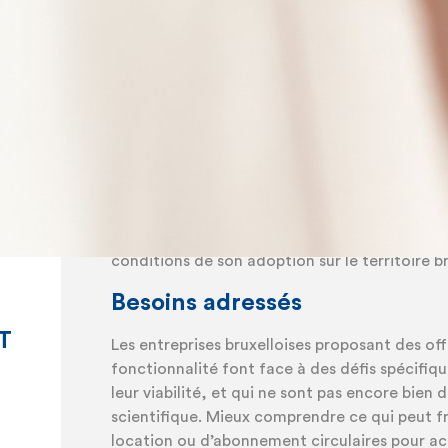
cadres conceptuels d’écosystème entrepreneur
tout et en mettant l’accent sur la caractérisa
transition.
Contexte
La Région de Bruxelles-Capitale a fait de l’éco
transition sociale et écologique, à travers n
BeCircular et sa stratégie Shifting Economy. 
fonctionnalité est un modèle économique qui
des pratiques circulaires. Il est donc importan
conditions de son adoption sur le territoire br
Besoins adressés
T
Les entreprises bruxelloises proposant des of
fonctionnalité font face à des défis spécifi
leur viabilité, et qui ne sont pas encore bien d
scientifique. Mieux comprendre ce qui peut fr
location ou d’abonnement circulaires pour ac