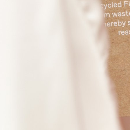
Ce projet de recherche a pour ob
d’analyser les verrouillages
comportementaux chez les product
l’adoption de l’économie de fonctio
Bruxelles-Capi
L’économie de la fonctionnalité (EF), par laqu
remplacée par la mise à disposition de sa fo
dématérialiser l’activité économique. Toutef
changements de nature systémique et se heurt
technico-juridico-économiques que comporte
propose, en partant de l’analyse de trois orga
les obstacles au renforcement du modèle de l’E
ainsi que les potentiels catalyseurs d’un tel
côté de l’offre que de celui de la demande. Po