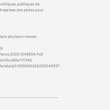
olitiques publiques de
reprises des pistes pour
dans plusieurs revues
06
/fenvs.2022.1048554/full
mentdurable/17046
icle/abs/pii/S0959652623004535?