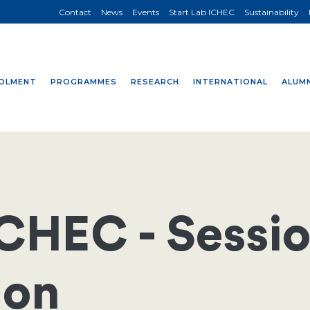
Contact
News
Events
Start Lab ICHEC
Sustainability
OLMENT
PROGRAMMES
RESEARCH
INTERNATIONAL
ALUMN
ICHEC - Sessi
ion