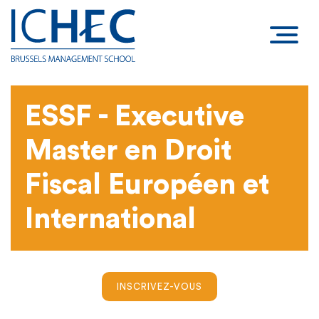
ESSF - Executive
Master en Droit
Fiscal Européen et
International
INSCRIVEZ-VOUS