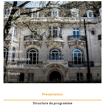
NIVEAU
Post-Master
CRÉDITS
60
DURÉE
2 an(s)
HORAIRE
Horaire Décalé
LANGUES
Français
Présentation
Structure du programme