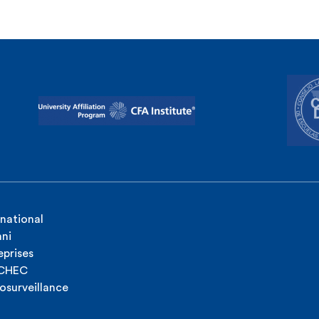
rnational
ni
eprises
ICHEC
osurveillance