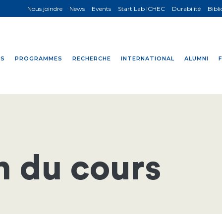
Nous joindre
News
Events
Start Lab ICHEC
Durabilité
Bibl
NS
PROGRAMMES
RECHERCHE
INTERNATIONAL
ALUMNI
n du cours