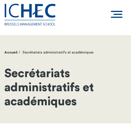
Accueil
Secrétariats administratifs et académiques
Fil
d'Ariane
Secrétariats
administratifs et
académiques