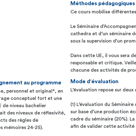
Méthodes pédagogiques
Ce cours mobilise différent
Le Séminaire d’Accompagnem
cathedra et d’un séminaire 
sous la supervision d’un pr
Dans cette UE, il vous sera d
responsable et critique. Veil
chacune des activités de prod
Mode d'évaluation
seignement au programme
L’évaluation repose sur deux 
e, personnel et original*, en
adrage conceptuel fort et une
(1) L’évaluation du Séminai
E de niveau bachelier
sur base d’une production écr
it des niveaux de réflexivité,
cadre du séminaire (20%). La
ects des règles de
afin de valider cette activité
les mémoires 24-25).