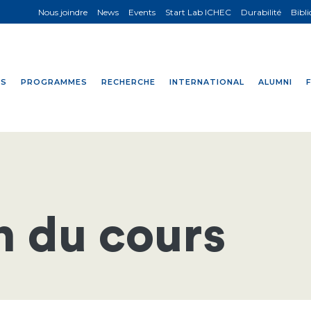
Nous joindre
News
Events
Start Lab ICHEC
Durabilité
Bibl
NS
PROGRAMMES
RECHERCHE
INTERNATIONAL
ALUMNI
n du cours