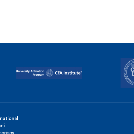
rnational
ni
eprises