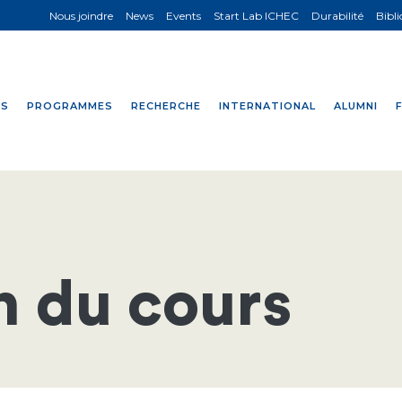
Nous joindre
News
Events
Start Lab ICHEC
Durabilité
Bibl
NS
PROGRAMMES
RECHERCHE
INTERNATIONAL
ALUMNI
n du cours