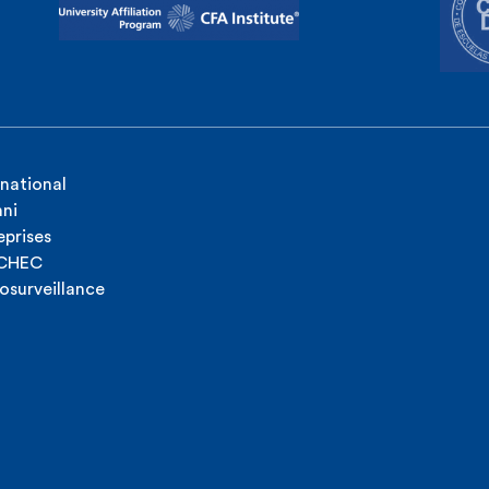
rnational
ni
eprises
ICHEC
osurveillance