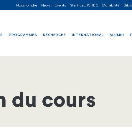
Nous joindre
News
Events
Start Lab ICHEC
Durabilité
Bibl
NS
PROGRAMMES
RECHERCHE
INTERNATIONAL
ALUMNI
n du cours