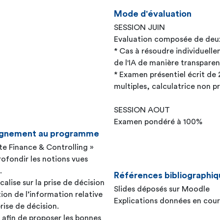
Mode d'évaluation
SESSION JUIN
Evaluation composée de deux
* Cas à résoudre individuelle
de l'IA de manière transparen
* Examen présentiel écrit de 
multiples, calculatrice non 
SESSION AOUT
Examen pondéré à 100%
seignement au programme
e Finance & Controlling »
ofondir les notions vues
.
Références bibliographiq
alise sur la prise de décision
Slides déposés sur Moodle
ion de l’information relative
Explications données en cour
rise de décision.
s afin de proposer les bonnes