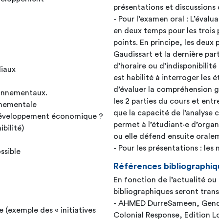
présentations et discussions
- Pour l’examen oral : L’évalu
en deux temps pour les trois 
points. En principe, les deux
Gaudissart et la dernière par
d’horaire ou d’indisponibilit
diaux
est habilité à interroger les é
d’évaluer la compréhension g
ronnementaux.
les 2 parties du cours et entre
nnementale
que la capacité de l’analyse 
e développement économique ?
permet à l’étudiant·e d’organ
bilité)
ou elle défend ensuite orale
- Pour les présentations : le
ssible
Références bibliographiq
En fonction de l’actualité ou
bibliographiques seront tran
- AHMED DurreSameen, Gender
 (exemple des « initiatives
Colonial Response, Edition 