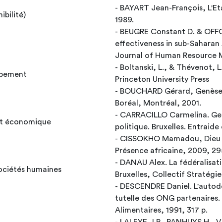
- BAYART Jean-François, L'Eta
ibilité)
1989.
- BEUGRE Constant D. & OFFO
effectiveness in sub-Saharan 
Journal of Human Resource 
- Boltanski, L., & Thévenot, 
oppement
Princeton University Press
- BOUCHARD Gérard, Genèse 
Boréal, Montréal, 2001.
- CARRACILLO Carmelina. Ge
ent économique
politique. Bruxelles. Entraide
- CISSOKHO Mamadou, Dieu n’
Présence africaine, 2009, 29
- DANAU Alex. La fédéralisat
ociétés humaines
Bruxelles, Collectif Stratégie
- DESCENDRE Daniel. L'autodé
tutelle des ONG partenaires. Bruxelles, L’Harmattan- C
Alimentaires, 1991, 317 p.