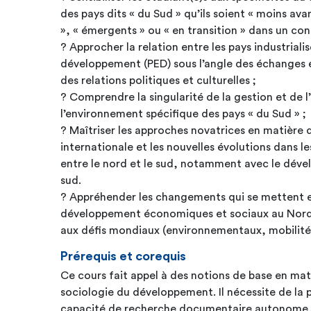
des pays dits « du Sud » qu’ils soient « moins a
», « émergents » ou « en transition » dans un co
? Approcher la relation entre les pays industrialis
développement (PED) sous l’angle des échanges 
des relations politiques et culturelles ;
? Comprendre la singularité de la gestion et de l
l’environnement spécifique des pays « du Sud » ;
? Maîtriser les approches novatrices en matière
internationale et les nouvelles évolutions dans le
entre le nord et le sud, notamment avec le déve
sud.
? Appréhender les changements qui se mettent e
développement économiques et sociaux au Nord
aux défis mondiaux (environnementaux, mobilités
Prérequis et corequis
Ce cours fait appel à des notions de base en ma
sociologie du développement. Il nécessite de la p
capacité de recherche documentaire autonome, d