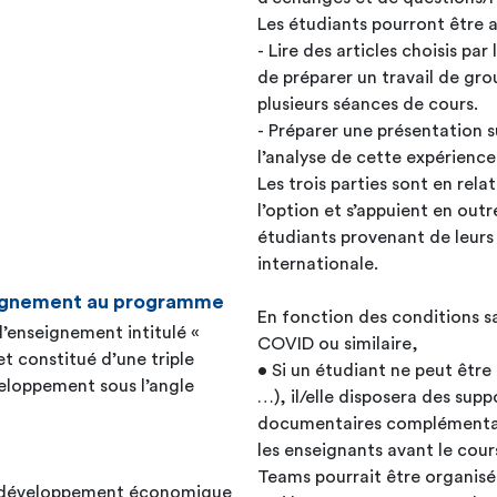
Les étudiants pourront être
- Lire des articles choisis pa
de préparer un travail de gro
plusieurs séances de cours.
- Préparer une présentation s
l’analyse de cette expérience
Les trois parties sont en rela
l’option et s’appuient en out
étudiants provenant de leurs 
internationale.
seignement au programme
En fonction des conditions san
’enseignement intitulé «
COVID ou similaire,
et constitué d’une triple
• Si un étudiant ne peut être
eloppement sous l’angle
…), il/elle disposera des supp
documentaires complémentaire
les enseignants avant le cou
Teams pourrait être organisé
 du développement économique