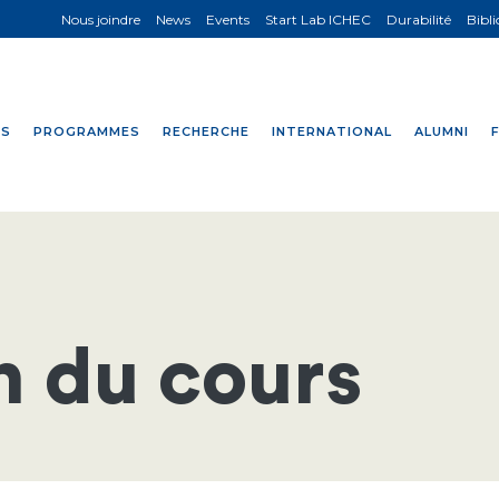
Nous joindre
News
Events
Start Lab ICHEC
Durabilité
Bibl
NS
PROGRAMMES
RECHERCHE
INTERNATIONAL
ALUMNI
n du cours