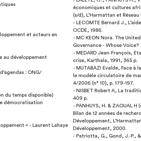
- LALEYE, I.P., PANHUYS H., 
tatiques
économiques et cultures afri
(s/d), L’Harmattan et Résea
- LECOMTE Bernard J., L’aide p
OCDE, 1986.
veloppement et acteurs en
- MC KEON Nora. The United N
Governance - Whose Voice?
- MEDARD Jean-François, Eta
que au développement
crise, Karthala, 1991, 365 p.
- MUTABAZI Evalde, Face à la
s d’agendas : ONG/
le modèle circulatoire de 
4/2006 (n° 10), p. 179-197.
- NISBET Robert A, La traditi
n du temps disponible)
409 p.
de démocratisation
- PANHUYS, H. & ZAOUAL H (s/
Bilan de 12 années de recher
Développement, L’Harmattan
eloppement » - Laurent Lahaye
Développement, 2000.
- Patriotta, G., Gond, J.-P., 