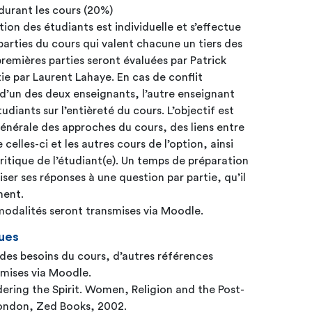
 durant les cours (20%)
ation des étudiants est individuelle et s’effectue
parties du cours qui valent chacune un tiers des
 premières parties seront évaluées par Patrick
tie par Laurent Lahaye. En cas de conflit
é d’un des deux enseignants, l’autre enseignant
tudiants sur l’entièreté du cours. L’objectif est
énérale des approches du cours, des liens entre
 celles-ci et les autres cours de l’option, ainsi
critique de l’étudiant(e). Un temps de préparation
iser ses réponses à une question par partie, qu’il
ment.
s modalités seront transmises via Moodle.
ues
 des besoins du cours, d’autres références
smises via Moodle.
ing the Spirit. Women, Religion and the Post-
London, Zed Books, 2002.