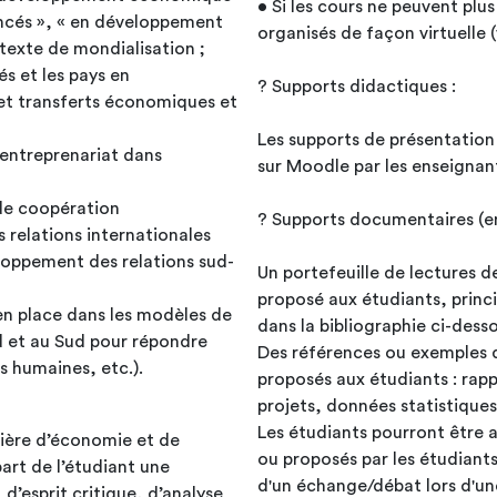
• Si les cours ne peuvent plus 
vancés », « en développement
organisés de façon virtuelle 
ntexte de mondialisation ;
és et les pays en
? Supports didactiques :
et transferts économiques et
Les supports de présentation 
’entreprenariat dans
sur Moodle par les enseignan
 de coopération
? Supports documentaires (en
s relations internationales
loppement des relations sud-
Un portefeuille de lectures 
proposé aux étudiants, princ
n place dans les modèles de
dans la bibliographie ci-dess
 et au Sud pour répondre
Des références ou exemples 
 humaines, etc.).
proposés aux étudiants : rapp
projets, données statistique
Les étudiants pourront être a
tière d’économie et de
ou proposés par les étudiants
art de l’étudiant une
d'un échange/débat lors d'un
’esprit critique, d’analyse