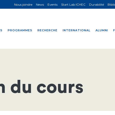
Nous joindre
News
Events
Start Lab ICHEC
Durabilité
Bibl
NS
PROGRAMMES
RECHERCHE
INTERNATIONAL
ALUMNI
n du cours