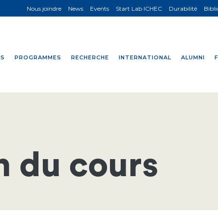
Nous joindre
News
Events
Start Lab ICHEC
Durabilité
Bibl
NS
PROGRAMMES
RECHERCHE
INTERNATIONAL
ALUMNI
n du cours