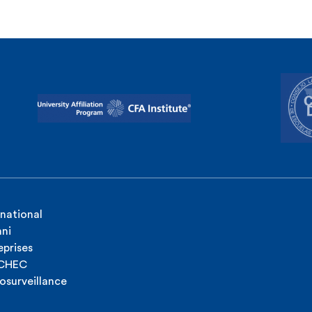
rnational
ni
eprises
ICHEC
osurveillance