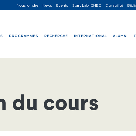
Nous joindre
News
Events
Start Lab ICHEC
Durabilité
Bibl
NS
PROGRAMMES
RECHERCHE
INTERNATIONAL
ALUMNI
n du cours