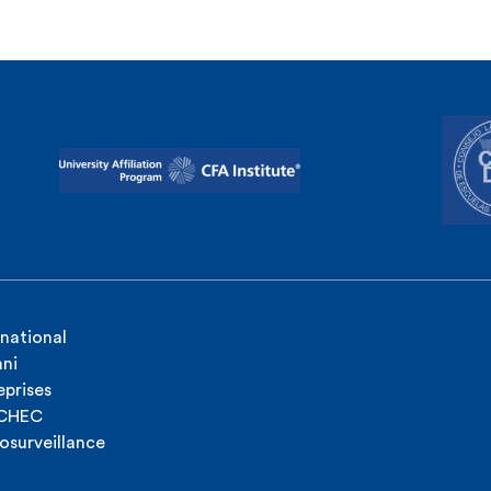
rnational
ni
eprises
ICHEC
osurveillance