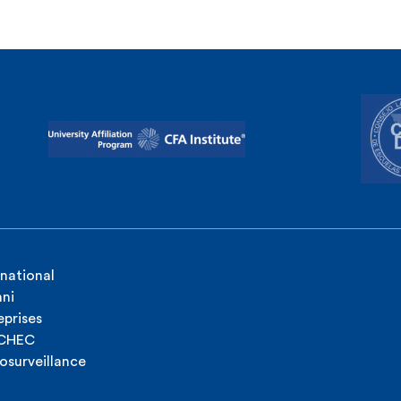
rnational
ni
eprises
ICHEC
osurveillance