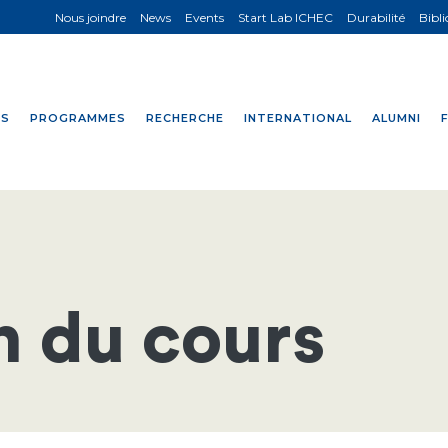
Nous joindre
News
Events
Start Lab ICHEC
Durabilité
Bibl
NS
PROGRAMMES
RECHERCHE
INTERNATIONAL
ALUMNI
n du cours