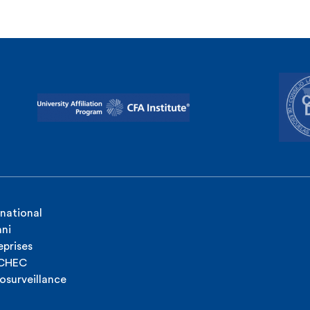
rnational
ni
eprises
ICHEC
osurveillance