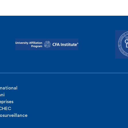
rnational
ni
eprises
ICHEC
osurveillance