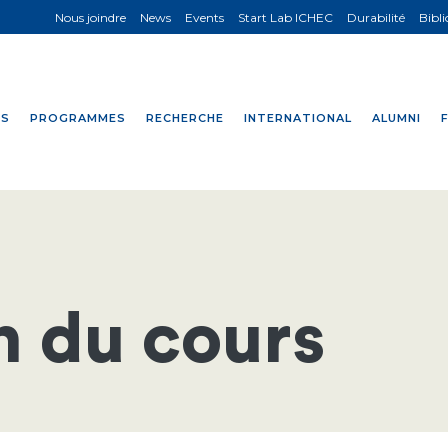
Nous joindre
News
Events
Start Lab ICHEC
Durabilité
Bibl
NS
PROGRAMMES
RECHERCHE
INTERNATIONAL
ALUMNI
n du cours