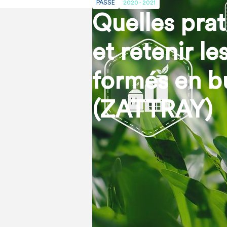
PASSÉ
2020 - 2021
Quelles prat
et retenir le
formés en b
(ZATTRAY)