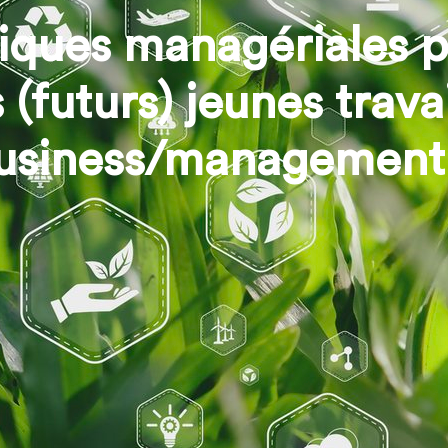
iques managériales p
s (futurs) jeunes trava
usiness/management 