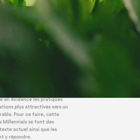
erche est de mettre en
 susceptibles d’améliorer
eunes travailleurs sortant
ol, permettant aussi de
u management.
r la place accordée à ce que
s les attentes des étudiants
re en évidence les pratiques
tions plus attractives vers un
ble. Pour ce faire, cette
s Millennials se font des
xte actuel ainsi que les
nt y répondre.