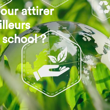
our attirer
illeurs
school ?