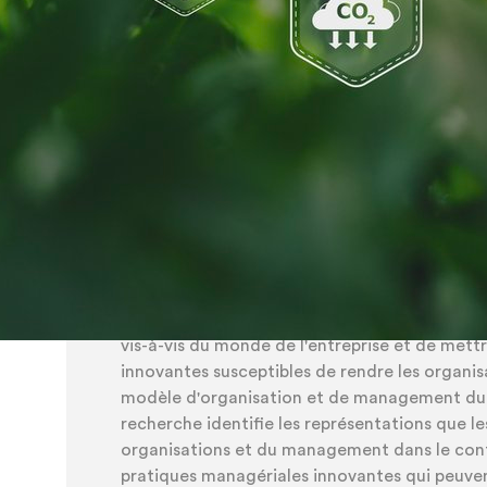
L’ambition de ce projet de rech
évidence les pratiques managériales
l’attractivité et la rétention des j
d’une formation en business scho
questionner la place d
L'ambition de cette recherche est d'identifie
nous appelons le management responsable dan
X
vis-à-vis du monde de l'entreprise et de mett
innovantes susceptibles de rendre les organisa
modèle d'organisation et de management dura
recherche identifie les représentations que le
organisations et du management dans le conte
pratiques managériales innovantes qui peuve