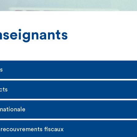
nseignants
s
cts
rnationale
 recouvrements fiscaux