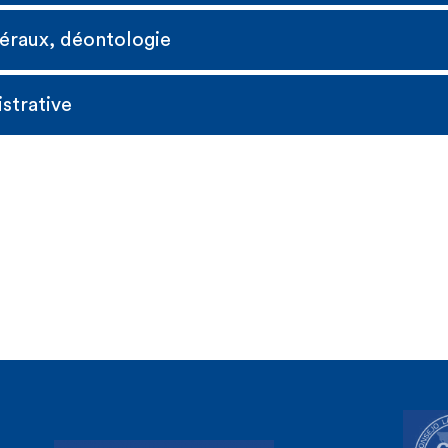
éraux, déontologie
RTIER
Luc HERVE
Rol
eys & Engels
Avocat -
Cabinet HERVE
Collaborat
strative
Law 
RELLI
Laurent TAINMONT
Ol
ces
Avocat
Tax Par
llet
Jean-Emmanuel Dulière
Alex
DG TAXUD -
S
enior Expert - European
Tax P
uropean
Commission - DG TAXUD
CKERS
Olivia PIERSON
Mic
ion
t
SPF Finances
Juge 
TELART
François-Christophe
MATHIEU
t
Administrateur FINACCES
TELART
Marie-Rose THEISEN
 l'ESSF
Responsable
administrative