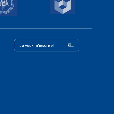
froy GALÉA
ner - Fieldfisher
e Poiré Jungers
e SPF Finances -
tion patrimoniale
-Lise SWINNE
Je veux m'inscrire!
Tax Consult SA/NV
oît Nibelle
Avocat