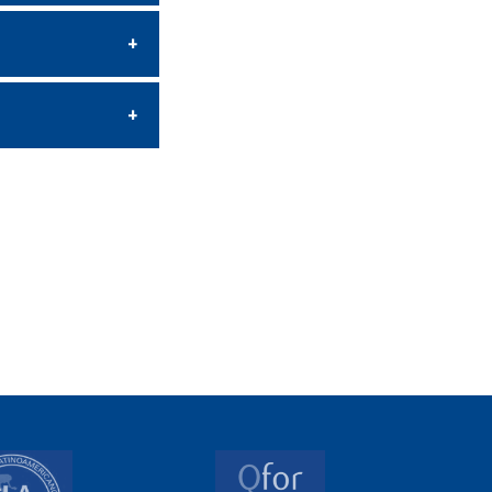
and ROSOUX
eur scientifique -
Tax, OECCBB
ivier HODY
tner - Deloitte
is de Méyère
artner - PwC
hel CLAISE
d'instruction