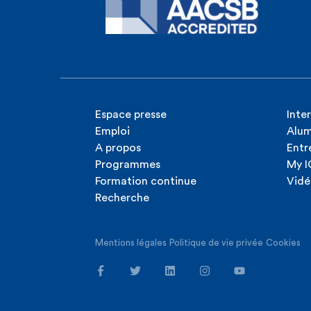
Matthieu BA
Tax Partner
Benoit Vanders
Vice-Président -
Internationale d
comptables fra
(FIDEF)
Espace presse
Inte
Vincent SEP
Emploi
Alum
Sarah VAN LE
Administrateur 
A propos
Entr
Tax advisor
SCRL SO
Programmes
My 
Formation continue
Vidé
Recherche
Mentions légales
Politique de vie privée
Cookies
Laurence P
Head of Tax 