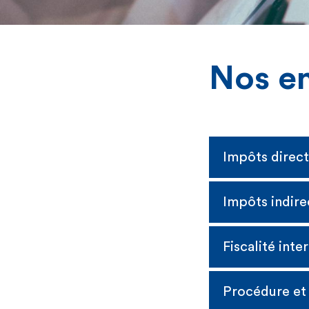
Nos e
Impôts direct
Impôts indire
Fiscalité inte
Procédure et