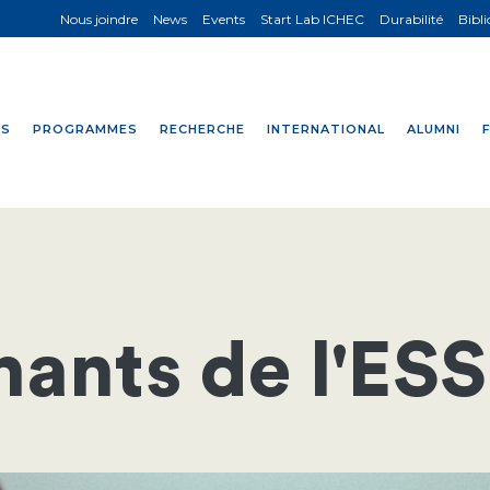
Nous joindre
News
Events
Start Lab ICHEC
Durabilité
Bibl
NS
PROGRAMMES
RECHERCHE
INTERNATIONAL
ALUMNI
nants de l'ES