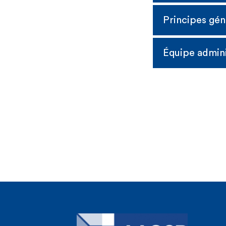
Principes gén
Sylvie DUMO
Tax Partner - Cla
Équipe admini
Tony LAMPA
SPF Finan
Patrice Pi
Head of Unit - 
VAT Unit - E
Vincent DE
Commiss
Avoca
Pascale MAT
Avoca
Pascale MAT
Directrice de