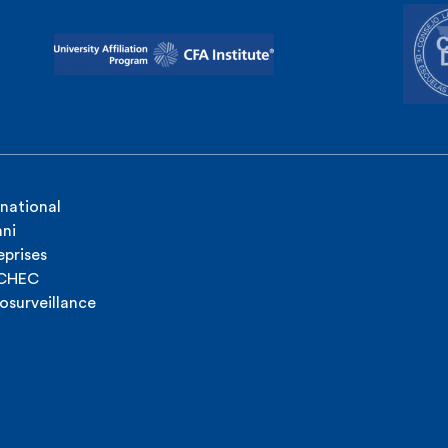
rnational
ni
eprises
ICHEC
osurveillance