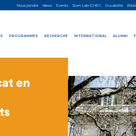
Nous joindre
News
Events
Start Lab ICHEC
Durabilité
Bibl
NS
PROGRAMMES
RECHERCHE
INTERNATIONAL
ALUMNI
cat en
ts