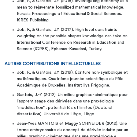
Job, P., & Gantois, J.Y. (2018). Investigating economy as a
mean to rejuvenate fossilized mathematical knowledge.
Eurasia Proceedings of Educational & Social Sciences.
ISRES Publishing.
Job, P., & Gantois, J.Y. (2017). High level constraints
weighting on the possible shapes knowledge can take on.
International Conference on Research in Education and
Science (ICRES), Ephesus-Kusadasi, Turkey.
AUTRES CONTRIBUTIONS INTELLECTUELLES
Job, P., & Gantois, J.Y. (2019). Écriture non-symbolique et
mathématiques. Quatrième journée scientifique du Pôle
Académique de Bruxelles, Institut Ilya Prigogine.
Gantois, J.-Y. (2012). Un milieu graphico-cinématique pour
l'apprentissage des dérivées dans une praxéologie
"modélisation" : potentialités et limites (Doctoral
dissertation). Université de Liège, Liège.
Jean-Yves GANTOIS et Maggy SCHNEIDER (2012). Une
forme embryonnaire du concept de dérivée induite par un
milieu graphico-cinématique dans une praxéologie «