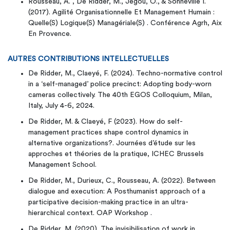
Rousseau, A. , De Ridder, M., Jegou, O., & Sonneville I.
(2017). Agilité Organisationnelle Et Management Humain :
Quelle(S) Logique(S) Managériale(S) . Conférence Agrh, Aix
En Provence.
AUTRES CONTRIBUTIONS INTELLECTUELLES
De Ridder, M., Claeyé, F. (2024). Techno-normative control
in a ‘self-managed’ police precinct: Adopting body-worn
cameras collectively. The 40th EGOS Colloquium, Milan,
Italy, July 4-6, 2024.
De Ridder, M. & Claeyé, F (2023). How do self-
management practices shape control dynamics in
alternative organizations?. Journées d’étude sur les
approches et théories de la pratique, ICHEC Brussels
Management School.
De Ridder, M., Durieux, C., Rousseau, A. (2022). Between
dialogue and execution: A Posthumanist approach of a
participative decision-making practice in an ultra-
hierarchical context. OAP Workshop .
De Ridder, M. (2020). The invisibilisation of work in