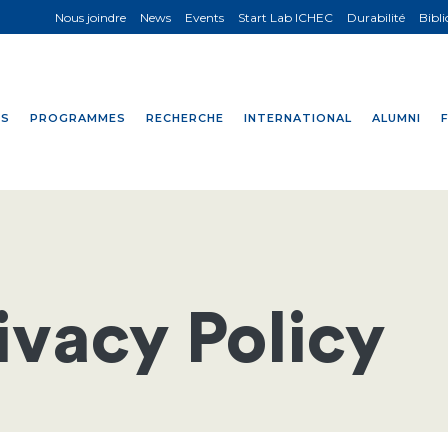
Nous joindre
News
Events
Start Lab ICHEC
Durabilité
Bibl
NS
PROGRAMMES
RECHERCHE
INTERNATIONAL
ALUMNI
ivacy Policy