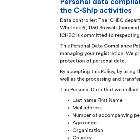
Personal data complian
the C-Ship activities
Data controller: The ICHEC depar
Whitlock 6, 1150 Brussels (hereina
ICHEC is committed to respecting t
This Personal Data Compliance Pol
managing your registration. We pro
protection of personal data.
By accepting this Policy, by usin
well as the processing and transfer
The Personal Data that we collect 
Last name First
Name
Mail
address
Number of accompanying
pe
Age
range
Organization
Country