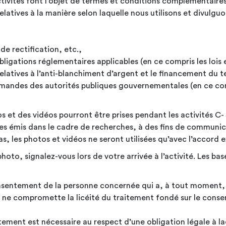
ctivités font l’objet de termes et conditions complémentaire
elatives à la manière selon laquelle nous utilisons et divulg
de rectification,
etc.,
ligations réglementaires applicables (en ce compris les lois 
 relatives à l’anti-blanchiment d’argent et le financement du 
emandes des autorités publiques gouvernementales (en ce com
et des vidéos pourront être prises pendant les activités C- S
iques émis dans le cadre de recherches, à des fins de commun
s, les photos et vidéos ne seront utilisées qu’avec l’accord
photo, signalez-vous lors de votre arrivée à l’activité. Les ba
 consentement de la personne concernée qui a, à tout moment, l
 ne compromette la licéité du traitement fondé sur le cons
raitement est nécessaire au respect d’une obligation légale à l