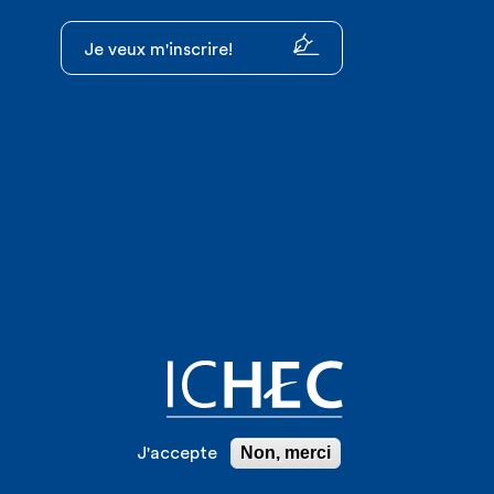
Je veux m'inscrire!
Non, merci
J'accepte