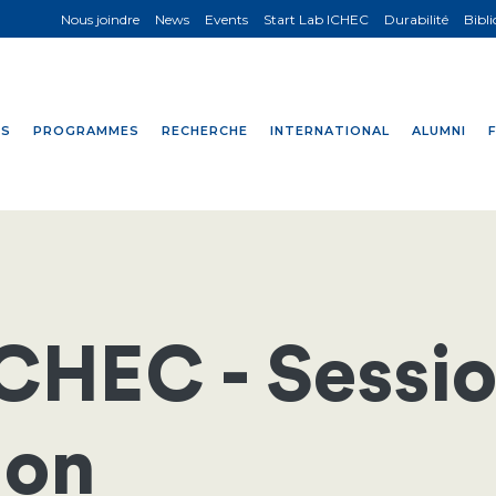
Nous joindre
News
Events
Start Lab ICHEC
Durabilité
Bibl
NS
PROGRAMMES
RECHERCHE
INTERNATIONAL
ALUMNI
ICHEC - Sessi
ion