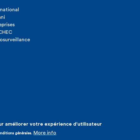
rnational
ni
eprises
ICHEC
osurveillance
n
ur améliorer votre expérience d'utilisateur
More info
nditions générales.