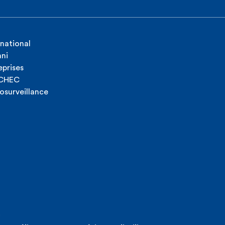
rnational
ni
eprises
ICHEC
osurveillance
n