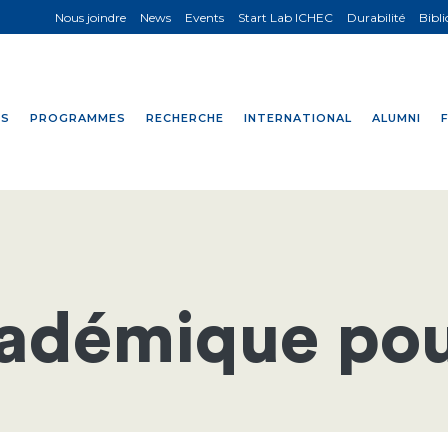
Nous joindre
News
Events
Start Lab ICHEC
Durabilité
Bibl
NS
PROGRAMMES
RECHERCHE
INTERNATIONAL
ALUMNI
adémique pou