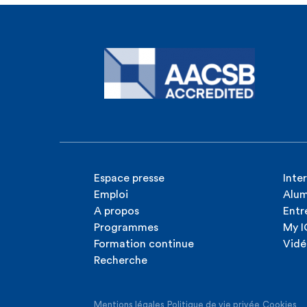
Espace presse
Inte
Emploi
Alum
A propos
Entr
Programmes
My 
Formation continue
Vidé
Recherche
Mentions légales
Politique de vie privée
Cookies