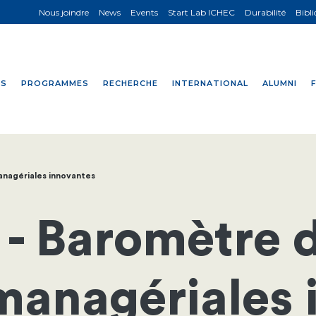
Nous joindre
News
Events
Start Lab ICHEC
Durabilité
Bibl
NS
PROGRAMMES
RECHERCHE
INTERNATIONAL
ALUMNI
anagériales innovantes
 - Baromètre 
managériales 