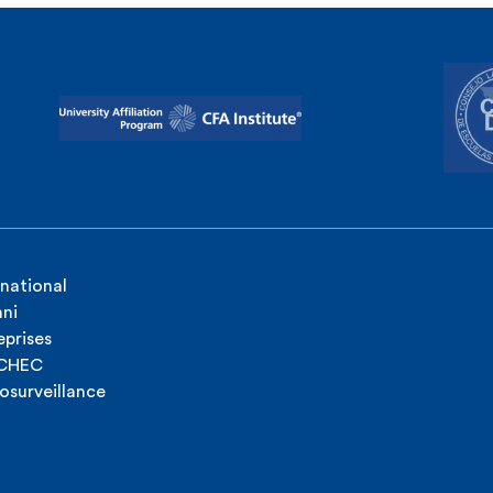
rnational
ni
eprises
ICHEC
osurveillance