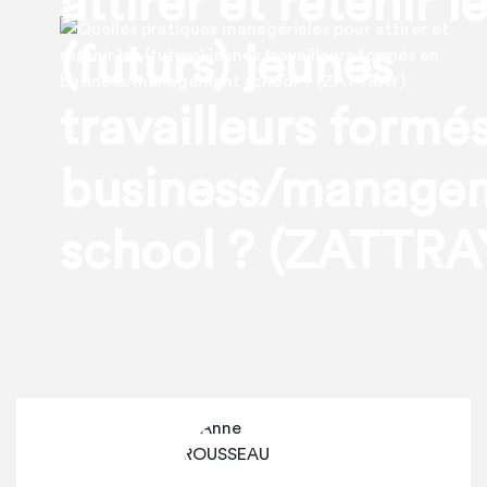
attirer et retenir l
(futurs) jeunes
travailleurs formé
business/manage
school ? (ZATTRA