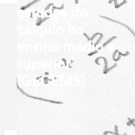
estudos do
cálculo no
ensino médio e
superior
(GECEMS)