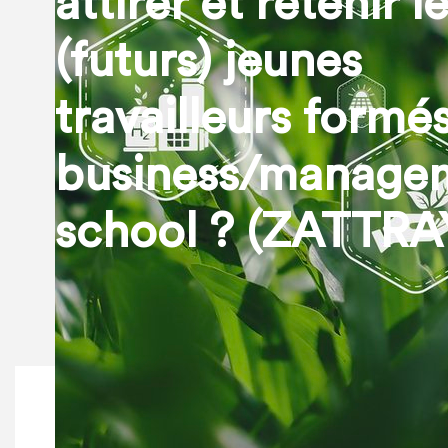
attirer et retenir l
(futurs) jeunes
travailleurs formé
business/manage
school ? (ZATTRA